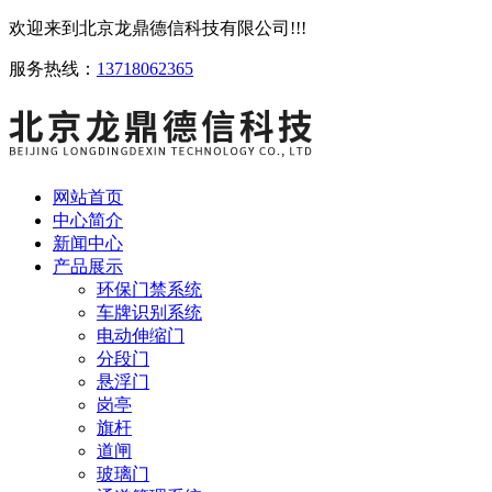
欢迎来到北京龙鼎德信科技有限公司!!!
服务热线：
13718062365
网站首页
中心简介
新闻中心
产品展示
环保门禁系统
车牌识别系统
电动伸缩门
分段门
悬浮门
岗亭
旗杆
道闸
玻璃门